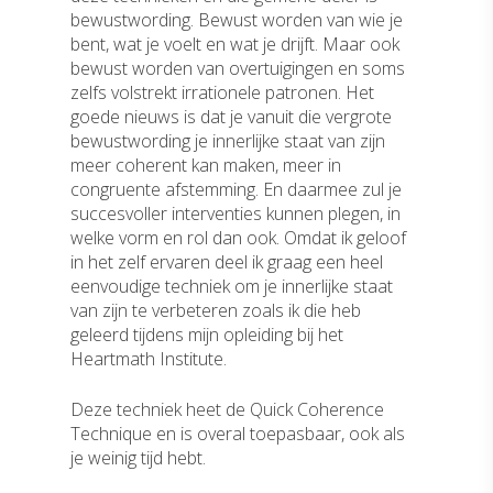
bewustwording. Bewust worden van wie je
Het team
Aan de slag
bent, wat je voelt en wat je drijft. Maar ook
Onze purpose
bewust worden van overtuigingen en soms
Met jou als leider
Quinter Scans
zelfs volstrekt irrationele patronen. Het
Onze belofte
Met het team
Content
goede nieuws is dat je vanuit die vergrote
Dit geloven wij
bewustwording je innerlijke staat van zijn
Met de organisatie
Artikelen
Contact
meer coherent kan maken, meer in
congruente afstemming. En daarmee zul je
Boeken
succesvoller interventies kunnen plegen, in
welke vorm en rol dan ook. Omdat ik geloof
in het zelf ervaren deel ik graag een heel
eenvoudige techniek om je innerlijke staat
van zijn te verbeteren zoals ik die heb
geleerd tijdens mijn opleiding bij het
Heartmath Institute.
Deze techniek heet de Quick Coherence
Technique en is overal toepasbaar, ook als
je weinig tijd hebt.