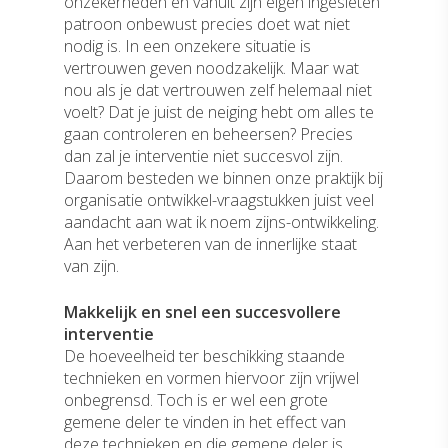
onzekerheden en vanuit zijn eigen ingesleten
patroon onbewust precies doet wat niet
nodig is. In een onzekere situatie is
vertrouwen geven noodzakelijk. Maar wat
nou als je dat vertrouwen zelf helemaal niet
voelt? Dat je juist de neiging hebt om alles te
gaan controleren en beheersen? Precies
dan zal je interventie niet succesvol zijn.
Daarom besteden we binnen onze praktijk bij
organisatie ontwikkel-vraagstukken juist veel
aandacht aan wat ik noem zijns-ontwikkeling.
Aan het verbeteren van de innerlijke staat
van zijn.
Makkelijk en snel een succesvollere
interventie
De hoeveelheid ter beschikking staande
technieken en vormen hiervoor zijn vrijwel
Home
onbegrensd. Toch is er wel een grote
gemene deler te vinden in het effect van
Dit zijn wij
deze technieken en die gemene deler is