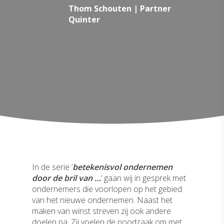
Thom Schouten | Partner
Quinter
In de serie ‘
betekenisvol ondernemen
door de bril van …
‘ gaan wij in gesprek met
ondernemers die voorlopen op het gebied
van het nieuwe ondernemen. Naast het
maken van winst streven zij ook andere
doelen na. Zij voelen de noodzaak om met