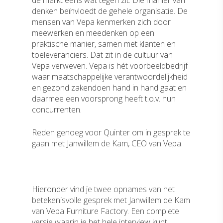
de markt eens wat tegen zit. Die manier van
denken beïnvloedt de gehele organisatie. De
mensen van Vepa kenmerken zich door
meewerken en meedenken op een
praktische manier, samen met klanten en
toeleveranciers. Dat zit in de cultuur van
Vepa verweven. Vepa is hét voorbeeldbedrijf
waar maatschappelijke verantwoordelijkheid
en gezond zakendoen hand in hand gaat en
daarmee een voorsprong heeft t.o.v. hun
concurrenten.
Reden genoeg voor Quinter om in gesprek te
gaan met Janwillem de Kam, CEO van Vepa.
Hieronder vind je twee opnames van het
betekenisvolle gesprek met Janwillem de Kam
van Vepa Furniture Factory. Een complete
versie waarin je het hele interview kunt