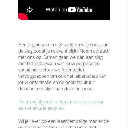
Ben je geïnspireerd geraakt en wil je ook aan
de slag zodat je relevant blijft? Neem contact
met ons op. Samen gaan we dan aan slag
met het ontdekken van jouw purpose en
vanuit hier zetten we (eventuele)
vervolgstappen om ook het leiderschap van
jouw organisatie en de bedrijfscultuur
dienend te maken aan deze purpose.
Neem vrijblijvend contact met ons op voor
een oriëntatie gesprek.
Wil je liever op een laagdrempelige manier de
eerste stap zetten? Doe dan onze gratis