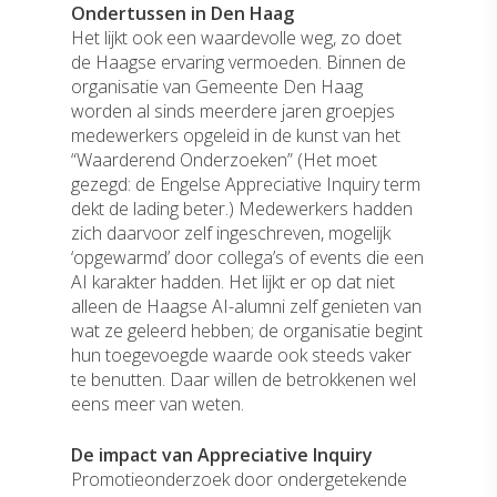
Ondertussen in Den Haag
Het lijkt ook een waardevolle weg, zo doet
de Haagse ervaring vermoeden. Binnen de
organisatie van Gemeente Den Haag
worden al sinds meerdere jaren groepjes
medewerkers opgeleid in de kunst van het
“Waarderend Onderzoeken” (Het moet
gezegd: de Engelse Appreciative Inquiry term
dekt de lading beter.) Medewerkers hadden
Home
zich daarvoor zelf ingeschreven, mogelijk
‘opgewarmd’ door collega’s of events die een
Dit zijn wij
AI karakter hadden. Het lijkt er op dat niet
alleen de Haagse AI-alumni zelf genieten van
Het team
Aan de slag
wat ze geleerd hebben; de organisatie begint
Onze purpose
hun toegevoegde waarde ook steeds vaker
Met jou als leider
Quinter Scans
te benutten. Daar willen de betrokkenen wel
Onze belofte
Met het team
Content
eens meer van weten.
Dit geloven wij
Met de organisatie
Artikelen
Contact
De impact van Appreciative Inquiry
Promotieonderzoek door ondergetekende
Boeken