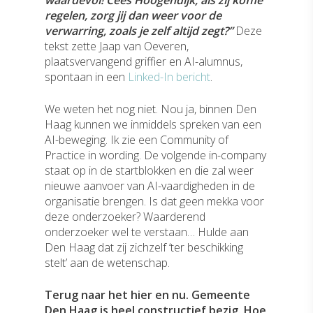
waardevol! Cees Hoogendijk, als zij koffie
regelen, zorg jij dan weer voor de
verwarring, zoals je zelf altijd zegt?”
Deze
tekst zette Jaap van Oeveren,
plaatsvervangend griffier en AI-alumnus,
spontaan in een
Linked-In bericht
.
We weten het nog niet. Nou ja, binnen Den
Haag kunnen we inmiddels spreken van een
AI-beweging. Ik zie een Community of
Practice in wording. De volgende in-company
staat op in de startblokken en die zal weer
nieuwe aanvoer van AI-vaardigheden in de
organisatie brengen. Is dat geen mekka voor
deze onderzoeker? Waarderend
onderzoeker wel te verstaan… Hulde aan
Den Haag dat zij zichzelf ‘ter beschikking
stelt’ aan de wetenschap.
Terug naar het hier en nu. Gemeente
Den Haag is heel constructief bezig. Hoe