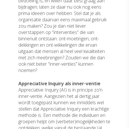
bedoeling is, en willen daar best graag aan
bijdragen; laten ze daar nu ook nog eens
prima ideeën over hebben. Stel dat je als
organisatie daarvan eens maximaal gebruik
zou maken? Zou je dan niet liever
overstappen op “interventies” die van
binnenuit ontstaan: ont-moetingen, ont-
dekkingen en ont-wikkelingen die ervan
uitgaan dat mensen al heel veel kwaliteiten
met zich meebrengen? Zouden we die dan
ook niet beter “inner-venties” kunnen
noemen?
Appreciative Inquiry als inner-ventie
Appreciative Inquiry (AI) is in principe zo’n
inner-ventie. Aangezien het al dertig jaar
wordt toegepast kunnen we inmiddels wel
stellen dat Appreciative Inquiry een krachtige
methode is. Een methode die individuen en
groepen helpt om (verbeter)mogelijkheden te
ontdekken, welke vanuit de bestaande (al