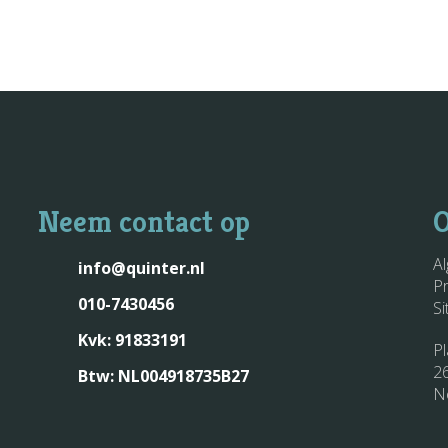
Neem contact op
O
A
info@quinter.nl
P
010-7430456
S
Kvk: 91833191
P
2
Btw: NL004918735B27
N