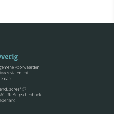
verig
lgemene voorwaarden
rivacy statement
itemap
lanciusdreef 67
661 RK Bergschenhoek
ederland