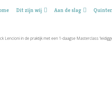
ome
Dit zijn wij
Aan de slag
Quinter
ick Lencioni in de praktijk met een 1-daagse Masterclass 'leidigg