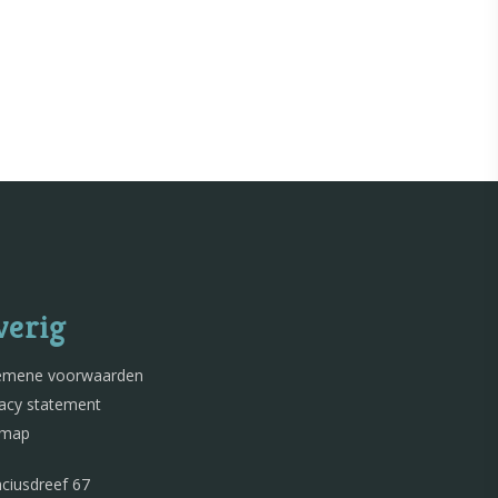
verig
emene voorwaarden
vacy statement
emap
nciusdreef 67