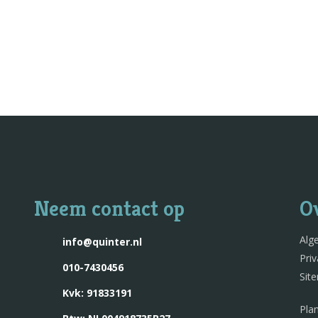
Neem contact op
O
Alg
info@quinter.nl
Pri
010-7430456
Sit
Kvk: 91833191
Pla