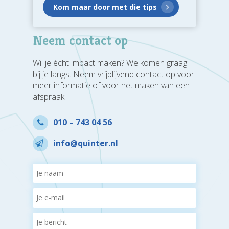
Neem contact op
Wil je écht impact maken? We komen graag
bij je langs. Neem vrijblijvend contact op voor
meer informatie of voor het maken van een
afspraak.
010 – 743 04 56
Home
info@quinter.nl
Dit zijn wij
Het team
Aan de slag
Onze purpose
Met jou als leider
Quinter Scans
Onze belofte
Met het team
Content
Dit geloven wij
Met de organisatie