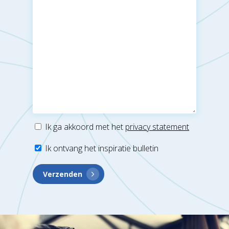
Artikelen
Contact
Boeken
Ik ga akkoord met het
privacy statement
Ik ontvang het inspiratie bulletin