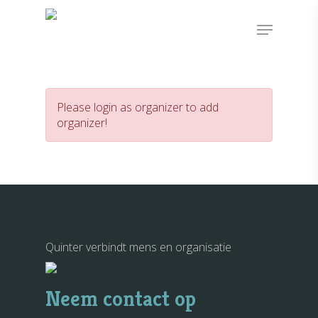
Please login as organizer to add
organizer!
Quinter verbindt mens en organisatie
Home
Dit zijn wij
Neem contact op
Het team
Aan de slag