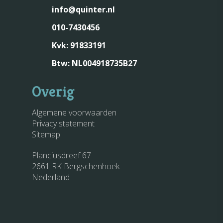
Onze purpose
info@quinter.nl
Met jou als leider
Quinter Scans
Onze belofte
010-7430456
Met het team
Content
Dit geloven wij
Met de organisatie
Kvk: 91833191
Artikelen
Contact
Btw: NL004918735B27
Boeken
Overig
Algemene voorwaarden
Privacy statement
Sitemap
Planciusdreef 67
2661 RK Bergschenhoek
Nederland