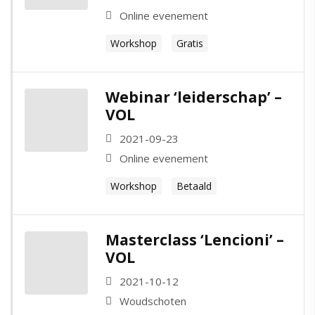
Online evenement
Workshop
Gratis
Webinar ‘leiderschap’ –
VOL
2021-09-23
Online evenement
Workshop
Betaald
Home
Masterclass ‘Lencioni’ –
Dit zijn wij
VOL
Aan de slag
Het team
2021-10-12
Woudschoten
Onze purpose
Quinter Scans
Met jou als leider