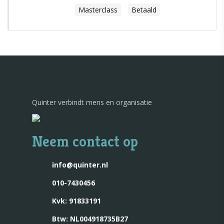
Masterclass
Betaald
Onze belofte
Met het team
Content
Dit geloven wij
Met de organisatie
Contact
Artikelen
Boeken
Quinter verbindt mens en organisatie
Neem contact op
info@quinter.nl
010-7430456
Kvk: 91833191
Btw: NL004918735B27